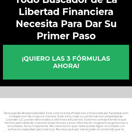
Libertad Financiera
Necesita Para Dar Su
Primer Paso
¡QUIERO LAS 3 FÓRMULAS
AHORA!
Descargo de Responsabilidad: Este sitio no está afiliado con o financiado por Facebook.com
o Google.com de ninguna manera. Este sitio y todo su contenido son propiedad de
Lisander LLC y están destinados a sólo fines educativos. Estamos compartiendo lo que
hemos aprendido de nuestras experiencias y esta información no garantiza ganancias o
resultados. Aviso Importante: No creemos en que nadie pueda lograr resultados sin
esfuerzo, capacidad, persistencia. No creas que por solo acceder al contenido que te